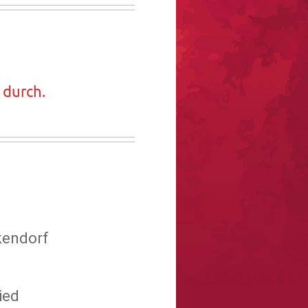
 durch.
kendorf
ied