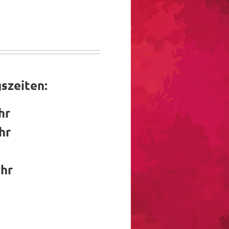
szeiten:
hr
hr
Uhr