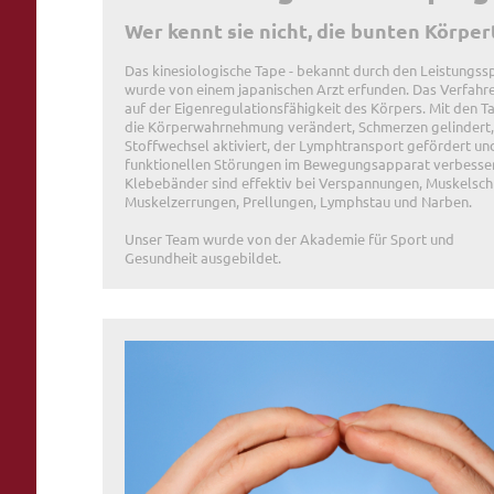
Wer kennt sie nicht, die bunten Körper
Das kinesiologische Tape - bekannt durch den Leistungssp
wurde von einem japanischen Arzt erfunden. Das Verfahr
auf der Eigenregulationsfähigkeit des Körpers. Mit den T
die Körperwahrnehmung verändert, Schmerzen gelindert,
Stoffwechsel aktiviert, der Lymphtransport gefördert un
funktionellen Störungen im Bewegungsapparat verbesser
Klebebänder sind effektiv bei Verspannungen, Muskelsc
Muskelzerrungen, Prellungen, Lymphstau und Narben.
Unser Team wurde von der Akademie für Sport und
Gesundheit
ausgebildet
.